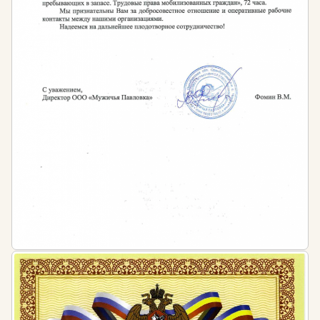
лиц, осуществляющих предпринимательскую
деятельность без образования юридического
лица — от 1 до 5 тысяч рублей
для юридических лиц — от 30 до 50 тысяч
рублей.
Нормативная база:
Приказ Министерства культуры РФ от 23 июля
2020 г. № 827 «Об утверждении Единых правил
организации комплектования, учета, хранения и
использования музейных предметов и музейных
коллекций».
ФГОС высшего образования по направлению
подготовки 51.03.04 «Музеология и охрана
объектов культурного и природного наследия»,
утвержденного приказом Министерства
образования и науки РФ от 6 декабря 2017 года
№ 1180.
Приказ Минтруда России от 04.08.2014 № 521н
«Об утверждении профессионального стандарта