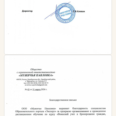
Иными нормативно-правовыми актами в
сфере музейного дела
Работодателем — во внутренних локальных
актах предприятий и организаций
Однако осваивать программы повышения
квалификации сотрудники могут и чаще, если у них
возникает потребность в овладении новыми и
эффективными методами работы.
Штраф за несоблюдение требований
законодательства:
На основании части 1 статьи 5.27 КоАП РФ от
30.12.2001 № 195-ФЗ нарушение требований
законодательства об уровне квалификации
специалистов ведёт к наложению штрафов:
для должностных лиц — от 1 до 5 тысяч рублей