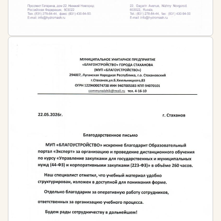
планирует работать в этом направлении.
Для тех, кто только планирует начать свою
трудовую деятельность в сфере музейного дела и
не имеет пока образования в этой области,
рекомендуется проходить программы
профессиональной переподготовки. По окончанию
профессиональной переподготовки обучающемуся
выдаётся бессрочный диплом установленного
государством образца, который даст право на
ведение деятельности в этой сфере.
Затем, рекомендовано регулярно осваивать
программы повышения квалификации,
периодичность которых устанавливается:
Профессиональными стандартами в сфере
музейного дела