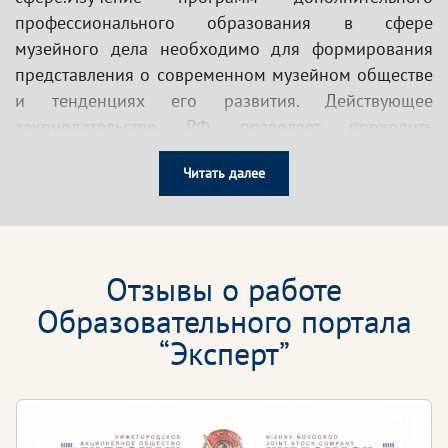
профессионального образования в сфере
музейного дела необходимо для формирования
представления о современном музейном обществе
и тенденциях его развития. Действующее
законодательство РФ позволяет проходить
обучение дистанционно.
Читать далее
Какие знания вы получите, пройдя обучение в
Образовательном портале «Эксперт»?
Вы получите теоретические знания об основах:
Отзывы о работе
музееведения
Образовательного портала
экспозиционно-выставочной деятельности
“Эксперт”
организации и хранения музейных экспонатов
культурно-образовательной и научной
деятельности музея