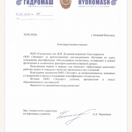
Также сформируете у себя ценностное отношение к
сохранению культурного наследия прошлого, что
позволит вам приступить к работе в этой области.
Кому необходимо проходить обучение?
Руководителям музеев, выставочных залов,
организаций культуры и искусства.
Сотрудникам, отвечающим за изучение,
сохранность, консервацию и реставрацию
музейных и выставочных предметов.
Научным сотрудникам музея.
Специалистам, ведущих учёт музейных и
выставочных предметов.
Периодичность обучения:
Проходить обучение по программам музейного
дела могут не только действующие работники
сферы культуры и искусства, но и те, кто только