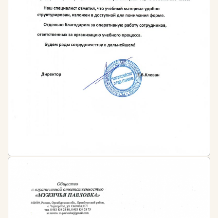
рекомендуется проходить программы
дополнительного профессионального образования
с целью поддержания необходимого уровня
знаний и практических навыков в области
управления бизнесом.
Периодичность обучения:
После окончания курса обучающийся получает
диплом о профессиональной переподготовке
установленного государством образца с
бессрочным сроком действия.
Затем необходимо регулярно проходить курсы
повышения квалификации. Это важно для того,
чтобы получать обновлённые знания о всех
изменениях в действующем законодательстве, а
также, чтобы в период сложных экономических
процессов бизнес мог выстоять. Новые