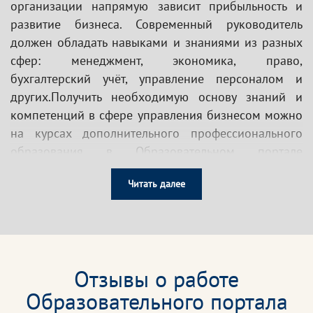
организации напрямую зависит прибыльность и
развитие бизнеса. Современный руководитель
должен обладать навыками и знаниями из разных
сфер: менеджмент, экономика, право,
бухгалтерский учёт, управление персоналом и
других.Получить необходимую основу знаний и
компетенций в сфере управления бизнесом можно
на курсах дополнительного профессионального
образования в Образовательном портале
«Эксперт». Обучение позволит освоить слушателям
Читать далее
основы предпринимательства, сформирует
экономическое мышление, а также улучшит их
управленческие качества.
Кому необходимо проходить обучение?
Отзывы о работе
Учредителям, руководителям и специалистам
малого и среднего бизнеса
Образовательного портала