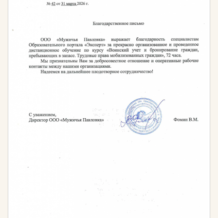
профессиональные компетенции помогут увидеть
возможные перспективы развития, повысить
экономическую эффективность и прибыль
компании.
Нормативная база:
Федеральный закон «Об образовании в
Российской Федерации» от 29.12.2012 г. № 273-
ФЗ
Приказ Министерства образования и науки РФ
от 01 июля 2013 г. № 499 «Об утверждении
Порядка организации и осуществления
образовательной деятельности по
дополнительным профессиональным
программам»
«Гражданский кодекс Российской Федерации
(часть первая)» от 30.11.1994 N 51-ФЗ (ред. от
28.06.2021, с изм. от 26.10.2021)