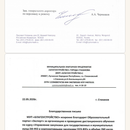
Заключать договоры
Знать основы налогообложения
предпринимательской деятельности, её учета и
отчетности
Взаимодействовать с кредитными
организациями
Разрабатывать стратегии и тактику деятельности
компании
Требования к образованию для обучения в сфере
управления бизнесом:
наличие среднего профессионального или
высшего образования в любой сфере
Требований к образованию для работы в качестве
юридического лица или индивидуального
предпринимателя законодательство не
предъявляет. Несмотря на это специалистам