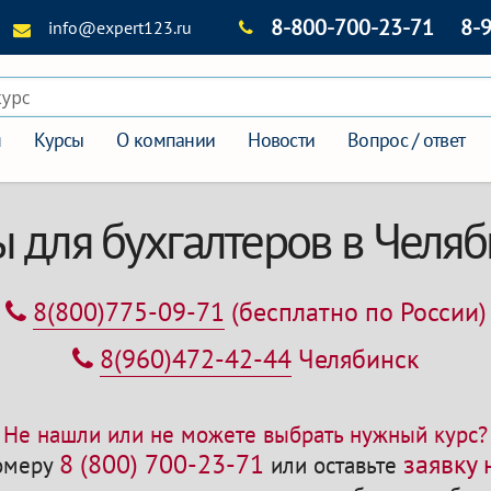
8-800-700-23-71
8-
info@expert123.ru
курс
я
Курсы
О компании
Новости
Вопрос / ответ
 для бухгалтеров в Челя
8(800)775-09-71
(бесплатно по России)
8(960)472-42-44
Челябинск
Не нашли или не можете выбрать нужный курс?
8 (800) 700-23-71
заявку
номеру
или оставьте