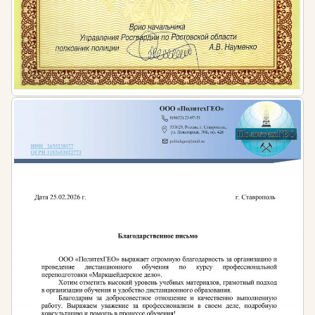
общего, среднего общего образования)
(воспитатель, учитель)»
Приказ Министерства труда и социальной
защиты Российской Федерации от 10 января
2017 г. No 10н «Об утверждении
профессионального стандарта «Специалист в
области воспитания»
ФГОС высшего образования по направлению
подготовки 44.03.01 Педагогическое
образование, утвержденного приказом
Министерства образования и науки Российской
Федерации N 121 от 22.02.2018г.