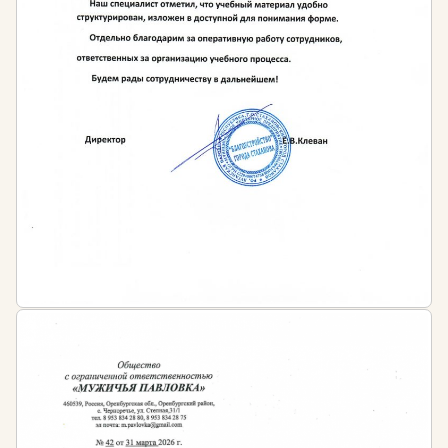
года. Периодичность обучения в течение этого
периода устанавливает работодатель.
При этом согласно ст. 48 ФЗ № 273 «Об
образовании в РФ» педагоги обязаны
систематически повышать свой профессиональный
уровень. Таким образом, регулярное повышение
квалификации по профилю деятельности является
для педагогов одновременно правом и
обязанностью.
Штраф за несоблюдение требований
законодательства:
Допуск к работе специалистов, не обладающих
достаточным уровнем профессиональной
квалификации, квалифицируется как
административное правонарушение,