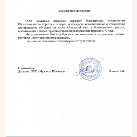
предусмотренное ч. 1 ст. 5.27 КоАП РФ и влечет за
собой административную ответственность в виде
штрафа для:
должностных лиц в размере от 1 тысячи до 5
тысяч рублей
лиц, осуществляющих предпринимательскую
деятельность без образования юридического
лица от 1 тысячи до 5 тысяч рублей
юридических лиц от 30 тысяч до 50 тысяч
рублей
Нормативная база:
Образовательные программы, реализуемые
Образовательным порталом «Эксперт»
разработаны с учетом требований
профессиональных стандартов и федеральных
государственных образовательных стандартов
(ФГОС):