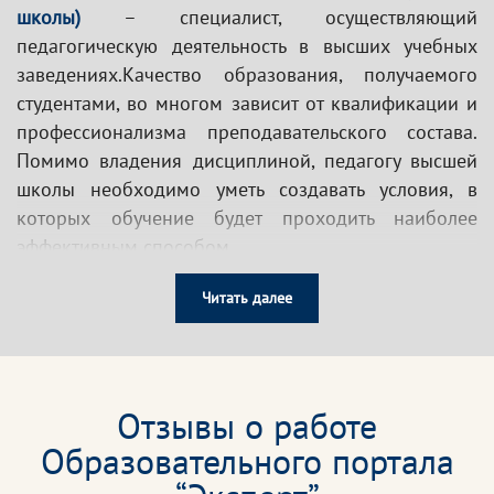
школы)
– специалист, осуществляющий
педагогическую деятельность в высших учебных
заведениях.Качество образования, получаемого
студентами, во многом зависит от квалификации и
профессионализма преподавательского состава.
Помимо владения дисциплиной, педагогу высшей
школы необходимо уметь создавать условия, в
которых обучение будет проходить наиболее
эффективным способом.
Регулярное повышение квалификации
Читать далее
профессорско-преподавательского состава высшей
школы позволит оптимизировать образовательный
процесс в учебных заведениях, обеспечить
соответствие квалификации педагога меняющимся
Отзывы о работе
условиям профессиональной деятельности, и
Образовательного портала
вместе с тем повысить компетенции выпускников.