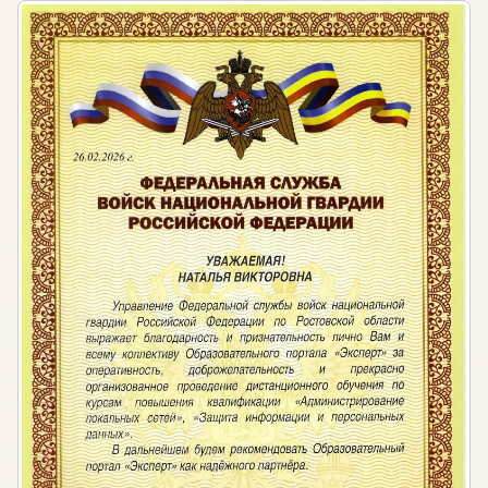
Федеральный закон от 29.12.2012 № 273-ФЗ
«Об образовании в Российской Федерации»
Приказ Министерства здравоохранения и
социального развития Российской Федерации
(Минздравсоцразвития России) от 11 января
2011 г. N 1н г. Москва «Об утверждении Единого
квалификационного справочника должностей
руководителей, специалистов и служащих,
раздел «Квалификационные характеристики
должностей руководителей и специалистов
высшего профессионального и дополнительного
профессионального образования»
Федеральный государственный
образовательный стандарт начального общего
образования (Утвержден приказом
Министерства образования и науки Российской
Федерации от «6» октября 2009 г. № 373)
Приказ Минтруда России от 18.10.2013 N 544н
(с изм. от 25.12.2014) «Об утверждении
профессионального стандарта «Педагог
(педагогическая деятельность в сфере
дошкольного, начального общего, основного