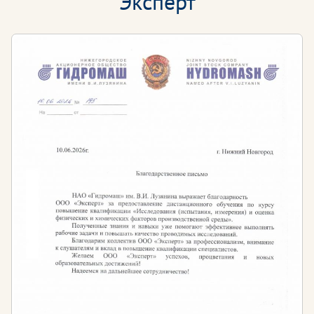
“Эксперт”
Квалификация, полученная в Образовательном
портале «Эксперт», даст возможность слушателям
компетентно осуществлять педагогическую
деятельность в учебных заведениях высшего
профессионального образования.
Кому необходимо проходить обучение?
Профессорско-преподавательскому составу
организаций высшего образования
Преподавателей, желающих освоить новые
компетенции
Специалистам любого профиля, желающим
получить новую профессию
Требования к образованию для работы в сфере
педагогической деятельности в высших учебных
заведениях:
наличие профильного высшего образования в