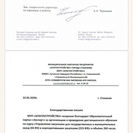
сфере образования
ИЛИ
наличие высшего образования в любой сфере и
дополнительное профессиональное
образование в сфере образования
Периодичность обучения:
По окончанию профессиональной переподготовки
слушателям выдаётся диплом установленного
государством образца с бессрочным сроком
действия.
Затем, в соответствии со ст. 47 ФЗ № 273 «Об
образовании в РФ» педагогические работники
имеют право на дополнительное
профессиональное образование по профилю
педагогической деятельности не реже чем 1 раз в 3