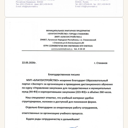
наличие среднего профессионального или
высшего образования в любой сфере и
дополнительное профессиональное
образование в сфере общественного питания
Кому необходимо проходить обучение?
Технологам общественного питания
Заведующим производством общественного
питания
Руководителям предприятия общественного
питания
Руководителям, специалистам и ответственным
в сфере организации специальных видов
питания
Медицинским сестрам диетическим всех сфер
деятельности
Специалистам любого профиля, желающим
получить новую профессию
Периодичность обучения