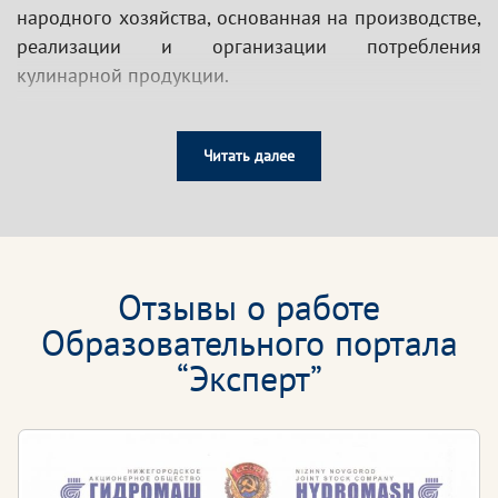
народного хозяйства, основанная на производстве,
реализации и организации потребления
кулинарной продукции.
Специалисты, работающие в сфере общественного
питания, несут ответственность за сохранение
Читать далее
здоровья потребителей, в связи с чем
предъявляются высокие требования к их
профессиональным компетенциям.
Специалисты сферы общественного питания
Отзывы о работе
должны обладать знаниями в области:
Образовательного портала
Технологии производства продуктов
“Эксперт”
Контроля качества продукции
Рецептуры блюд
Организации обслуживания