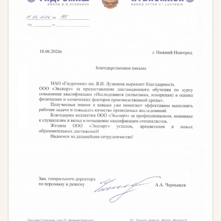
Кроме того, сотрудники обязаны строго соблюдать
санитарные нормы и технику безопасности при
приготовлении пищи.
Курсы дополнительного профессионального
образования в Образовательном портале
«Эксперт» позволят слушателям получить все
необходимые профессиональные знания и
компетенции для успешной работы в индустрии
общественного питания.
Требования к образованию для работы в сфере
общественного питания:
наличие профильного среднего
профессионального или высшего образования в
сфере общественного питания
ИЛИ