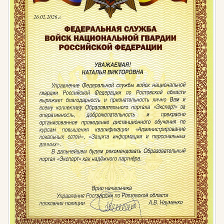
лиц, осуществляющих предпринимательскую
деятельность без образования юридического
лица от 1 тысячи до 5 тысяч рублей
юридических лиц от 30 тысяч до 50 тысяч
рублей
Помимо этого, на основании КоАП РФ Статьи 6.6.
существует административная ответственность за
нарушение санитарно-эпидемиологических
требований к организации питания населения в
специально оборудованных местах. Она влечет
наложение административного штрафа:
на граждан в размере от 1000 до 1500 рублей;
на должностных лиц — от 5000 до 10000
рублей;
на лиц, осуществляющих предпринимательскую
деятельность без образования юридического
лица, — от 5000 до 10000 рублей или