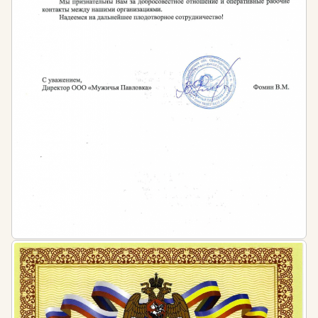
санитарных правил (СанПиН (СП) 2.3.6.1079-01
организация курсовой гигиенической подготовки и
переподготовки персонала по программе
гигиенического обучения проводится не реже 1
раза в 2 года.
Штраф за несоблюдение требований
законодательства
Допуск к работе специалистов, не обладающих
достаточным уровнем профессиональной
квалификации, квалифицируется как
административное правонарушение,
предусмотренное ч. 1 ст. 5.27 КоАП РФ и влечет за
собой административную ответственность в виде
штрафа для:
должностных лиц в размере от 1 тысячи до 5
тысяч рублей