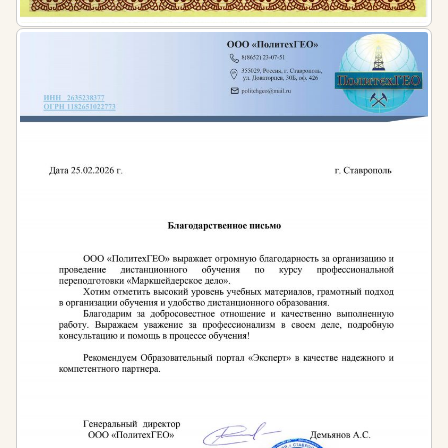
административное приостановление
деятельности на срок до 90 суток;
на юридических лиц — от 30000 до 50000
рублей или административное приостановление
деятельности на срок до 90 суток.
Нормативная база:
Приказ Министерства здравоохранения и
социального развития Российской Федерации от
26 августа 2010 г. № 761н г. Москва «Об
утверждении Единого квалификационного
справочника должностей руководителей,
специалистов и служащих, раздел
«Квалификационные характеристики
должностей работников образования»;
ФГОС среднего профессионального
образования по специальности 43.02.15
«Поварское и кондитерское дело» (утв.
приказом Министерства образования и науки
РФ от 9 декабря 2016 г. № 1565);
Профессиональный стандарт «Повар» (утв.