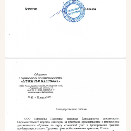
По окончанию профессиональной переподготовки
слушателям выдаётся диплом установленного
государством образца с бессрочным сроком
действия.
Затем, рекомендовано регулярно осваивать
программы повышения квалификации,
периодичность которых устанавливается:
Профессиональными стандартами в сфере
общественного питания
Иными нормативно-правовыми актами в
сфере общественного питания
Работодателем — во внутренних локальных
актах предприятий и организаций
Кроме того, согласно требованиям к соблюдению