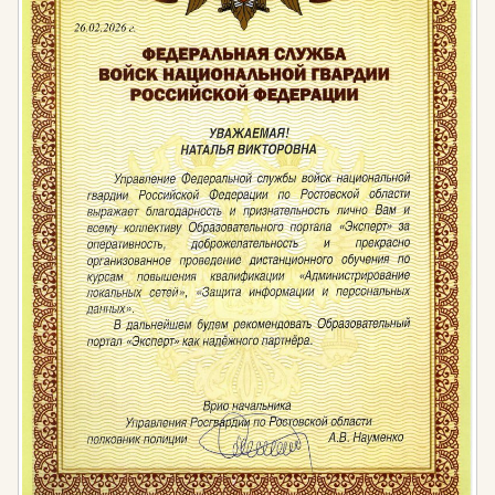
Штраф за несоблюдение
экологических требований
Несоблюдение экологических требований при
территориальном планировании,
градостроительном зонировании, планировке
территории, архитектурно-строительном
проектировании, строительстве, капитальном
ремонте, реконструкции, вводе в эксплуатацию,
эксплуатации, выводе из эксплуатации зданий,
строений, сооружений и иных объектов
капитального строительства влечет: