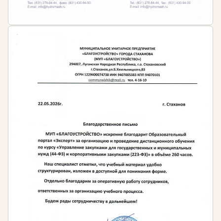
Ст. 15 Федерального закона от 10.06.1998 № 89-
ФЗ
«Об отходах производства и потребления»
лица, которые допущены к обращению с
отходами I-IV класса опасности, обязаны иметь
профессиональную подготовку,
подтвержденную свидетельствами на право
работы с отходами I-IV класса опасности
Положение о подготовке специалистов по
экологической безопасности.
Приказ
Ростехнадзора №793 от 20.11.2007