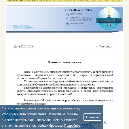
Штраф за
несоблюдение
экологических
Для
руководителей
и ИП
требований при
планировании,
от 2000 до 5000 рублей
технико-
экономическом
обосновании
проектов,
проектировании,
строительстве,
реконструкции,
вводе в
эксплуатацию,
Для организаций
эксплуатации
Мы используем файлы cookie и сервисы аналитики,
предприятий,
От 20 000 до 100 000 тысяч
чтобы улучшать работу сайта. Нажимая «Принять»,
Принять
сооружений или
рублей
вы соглашаетесь с их использованием. Вы можете
отключить cookie в настройках браузера.
Подробнее
.
иных объектов