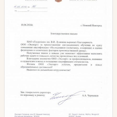
природоохранными и ресурсосберегающими
сторонами деятельности предприятий и
организаций.
Необходимость проведения обучения
по экологической безопасности руководителей и
специалистов в области экологической
безопасности обусловлена нормами:
Нормативная база
Ст. 73 Федерального Закона «Об охране
окружающей среды» от 10 января 2002 года
,
согласно которому руководители организаций и
специалисты, ответственные за принятие
решений при осуществлении хозяйственной и
иной деятельности, должны иметь подготовку в
области охраны окружающей среды и
экологической безопасности.